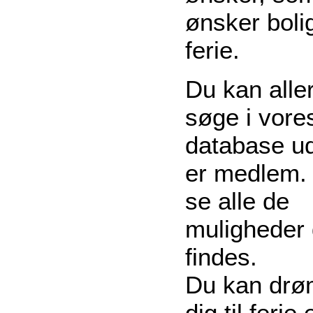
ønsker boli
ferie.
Du kan alle
søge i vore
database u
er medlem.
se alle de
muligheder 
findes.
Du kan dr
dig til ferie 