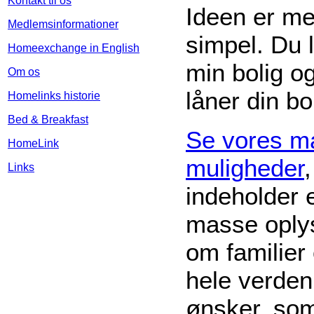
Kontakt til os
Ideen er m
Medlemsinformationer
simpel. Du 
Homeexchange in English
min bolig og
Om os
låner din bo
Homelinks historie
Bed & Breakfast
Se vores m
HomeLink
muligheder
Links
indeholder 
masse oply
om familier
hele verden
ønsker, so