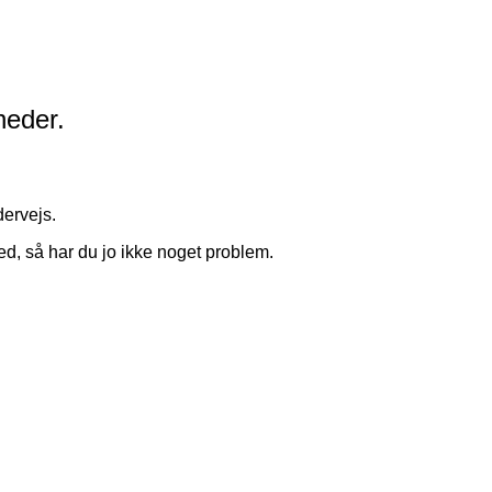
heder.
dervejs.
ed, så har du jo ikke noget problem.